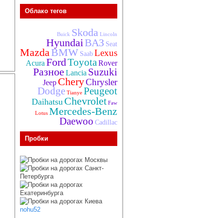
Облако тегов
Skoda
Buick
Lincoln
Hyundai
ВАЗ
Seat
Mazda
BMW
Lexus
Saab
Ford
Toyota
Acura
Rover
Разное
Suzuki
Lancia
Chery
Chrysler
Jeep
Dodge
Peugeot
Tianye
Chevrolet
Daihatsu
Faw
Mercedes-Benz
Lotus
Daewoo
Cadillac
Пробки
nohu52