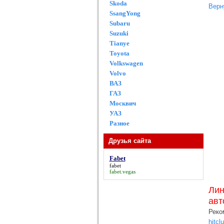
Skoda
Верн
SsangYong
Subaru
Suzuki
Tianye
Toyota
Volkswagen
Volvo
ВАЗ
ГАЗ
Москвич
УАЗ
Разное
Друзья сайта
Fabet
fabet
fabet.vegas
Лин
авт
Реко
hitcl