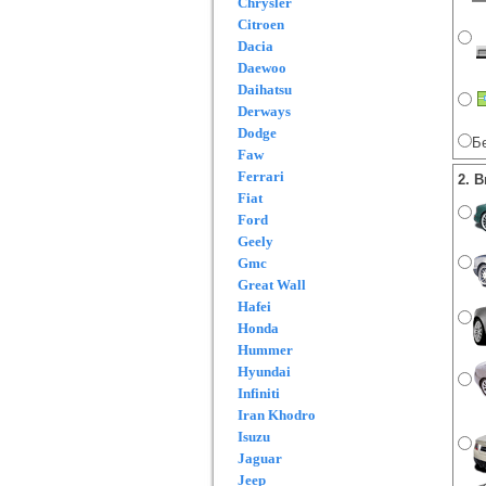
Chrysler
Citroen
Dacia
Daewoo
Daihatsu
Derways
Dodge
Бе
Faw
Ferrari
2. 
Fiat
Ford
Geely
Gmc
Great Wall
Hafei
Honda
Hummer
Hyundai
Infiniti
Iran Khodro
Isuzu
Jaguar
Jeep