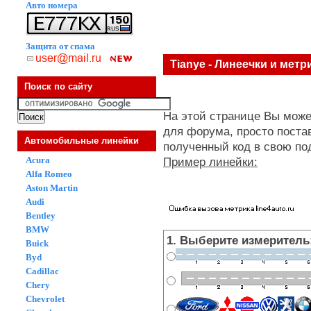
Авто номера
Защита от спама
Tianye - Линеечки и мет
Поиск по сайту
На этой странице Вы може
для форума, просто поста
Автомобильные линейки
полученный код в свою по
Acura
Пример линейки:
Alfa Romeo
Aston Martin
Audi
Bentley
BMW
1. Выберите измеритель
Buick
Byd
Cadillac
Chery
Chevrolet