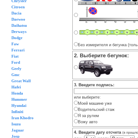
Chrysler
Citroen
Dacia
Daewoo
Daihatsu
Derways
Dodge
Faw
Без измерителя и бегунка (толь
Ferrari
2. Выберите бегунок:
Fiat
Ford
Geely
Gmc
Great Wall
3. Введите подпись:
Hafei
Honda
или выберите:
Hummer
Моей машине уже
Hyundai
Водительский стаж
Infiniti
Я за рулем
Iran Khodro
Вожу авто
Isuzu
Jaguar
4. Введите дату отсчета
(в прошло
Jeep