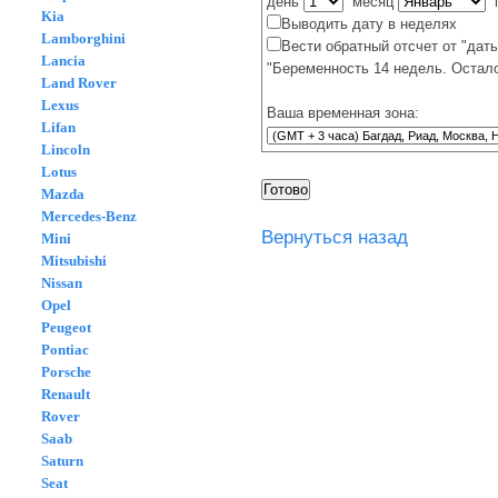
день
месяц
г
Kia
Выводить дату в неделях
Lamborghini
Вести обратный отсчет от "даты
Lancia
"Беременность 14 недель. Остало
Land Rover
Lexus
Ваша временная зона:
Lifan
Lincoln
Lotus
Mazda
Mercedes-Benz
Вернуться назад
Mini
Mitsubishi
Nissan
Opel
Peugeot
Pontiac
Porsche
Renault
Rover
Saab
Saturn
Seat