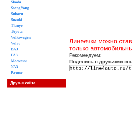
Skoda
SsangYong
Subaru
Suzuki
Tianye
Toyota
Volkswagen
Линеечки можно став
Volvo
только автомобильн
ВАЗ
Рекомендуем:
ГАЗ
Москвич
Поделись с друзьями ссы
УАЗ
Разное
Друзья сайта