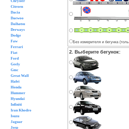
Chrysler
Citroen
Dacia
Daewoo
Daihatsu
Derways
Dodge
Faw
Без измерителя и бегунка (толь
Ferrari
2. Выберите бегунок:
Fiat
Ford
Geely
Gmc
Great Wall
Hafei
Honda
Hummer
Hyundai
Infiniti
Iran Khodro
Isuzu
Jaguar
Jeep