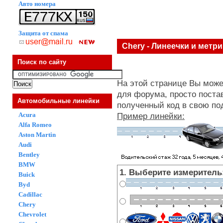
Авто номера
Защита от спама
Chery - Линеечки и метр
Поиск по сайту
На этой странице Вы може
для форума, просто поста
Автомобильные линейки
полученный код в свою по
Acura
Пример линейки:
Alfa Romeo
Aston Martin
Audi
Bentley
BMW
1. Выберите измеритель
Buick
Byd
Cadillac
Chery
Chevrolet